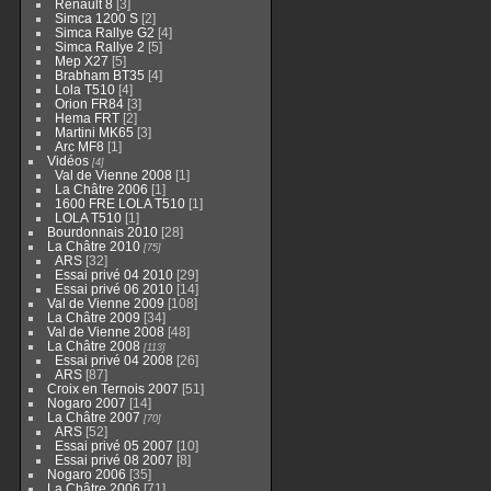
Renault 8
[3]
Simca 1200 S
[2]
Simca Rallye G2
[4]
Simca Rallye 2
[5]
Mep X27
[5]
Brabham BT35
[4]
Lola T510
[4]
Orion FR84
[3]
Hema FRT
[2]
Martini MK65
[3]
Arc MF8
[1]
Vidéos
[4]
Val de Vienne 2008
[1]
La Châtre 2006
[1]
1600 FRE LOLA T510
[1]
LOLA T510
[1]
Bourdonnais 2010
[28]
La Châtre 2010
[75]
ARS
[32]
Essai privé 04 2010
[29]
Essai privé 06 2010
[14]
Val de Vienne 2009
[108]
La Châtre 2009
[34]
Val de Vienne 2008
[48]
La Châtre 2008
[113]
Essai privé 04 2008
[26]
ARS
[87]
Croix en Ternois 2007
[51]
Nogaro 2007
[14]
La Châtre 2007
[70]
ARS
[52]
Essai privé 05 2007
[10]
Essai privé 08 2007
[8]
Nogaro 2006
[35]
La Châtre 2006
[71]